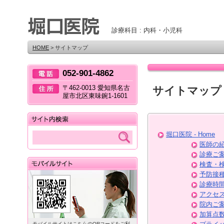
診療科目 : 内科・小児科
HOME
> サイトマップ
052-901-4862
〒462-0013 愛知県名古
サイトマップ
屋市北区東味鋺1-1601
堀口医院 - Home
医師の
診療ご
検査・
予防接
診療時
アクセ
院内ご
加算点
モバイルサイトはこちらのQRコードをご利