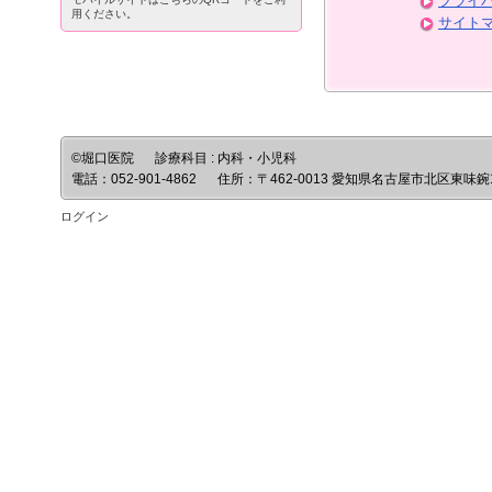
プライ
用ください。
サイト
©堀口医院
診療科目 : 内科・小児科
電話：
052-901-4862
住所：
〒462-0013 愛知県名古屋市北区東味鋺1
ログイン