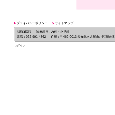
プライバシーポリシー
サイトマップ
©堀口医院
診療科目 : 内科・小児科
電話：
052-901-4862
住所：
〒462-0013 愛知県名古屋市北区東味鋺1
ログイン