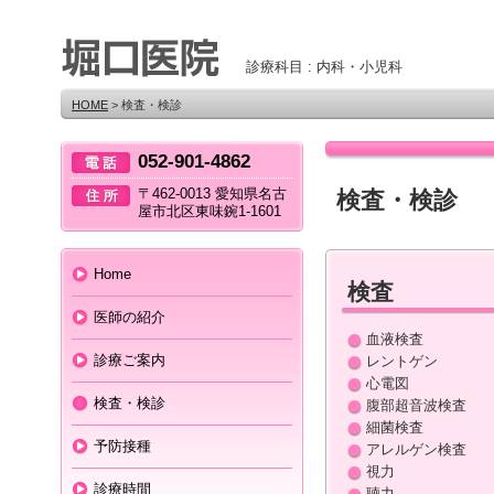
診療科目 : 内科・小児科
HOME
> 検査・検診
052-901-4862
〒462-0013 愛知県名古
検査・検診
屋市北区東味鋺1-1601
Home
検査
医師の紹介
血液検査
診療ご案内
レントゲン
心電図
検査・検診
腹部超音波検査
細菌検査
予防接種
アレルゲン検査
視力
診療時間
聴力