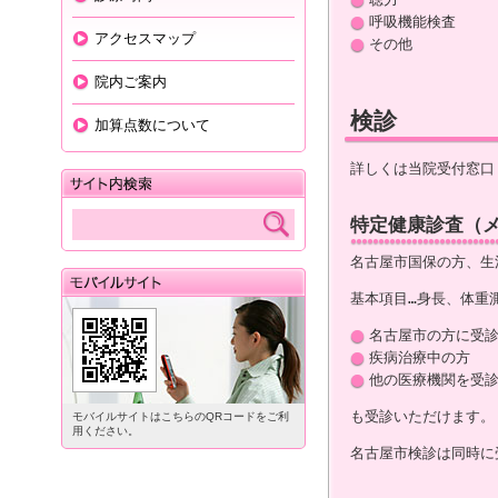
呼吸機能検査
アクセスマップ
その他
院内ご案内
検診
加算点数について
詳しくは当院受付窓口・電
特定健康診査（
名古屋市国保の方、生
基本項目
…
身長、体重
名古屋市の方に受
疾病治療中の方
他の医療機関を受
も受診いただけます。
モバイルサイトはこちらのQRコードをご利
用ください。
名古屋市検診は同時に