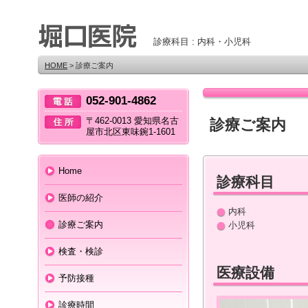
診療科目 : 内科・小児科
HOME
> 診療ご案内
052-901-4862
〒462-0013 愛知県名古
診療ご案内
屋市北区東味鋺1-1601
Home
診療科目
医師の紹介
内科
診療ご案内
小児科
検査・検診
医療設備
予防接種
診療時間